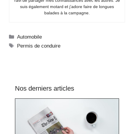
ravi de partager mes connaissances avec les autres. Je
suis également motard et j’adore faire de longues
balades à la campagne.
Catégories
Automobile
Étiquettes
Permis de conduire
Nos derniers articles