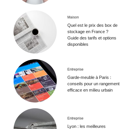
Maison
Quel est le prix des box de
stockage en France ?
Guide des tarifs et options
disponibles
Entreprise
Garde-meuble à Paris :
conseils pour un rangement
efficace en milieu urbain
Entreprise
Lyon : les meilleures