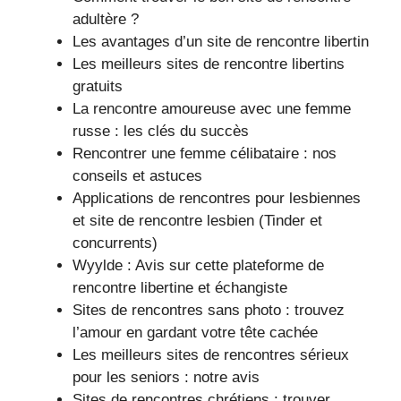
adultère ?
Les avantages d’un site de rencontre libertin
Les meilleurs sites de rencontre libertins
gratuits
La rencontre amoureuse avec une femme
russe : les clés du succès
Rencontrer une femme célibataire : nos
conseils et astuces
Applications de rencontres pour lesbiennes
et site de rencontre lesbien (Tinder et
concurrents)
Wyylde : Avis sur cette plateforme de
rencontre libertine et échangiste
Sites de rencontres sans photo : trouvez
l’amour en gardant votre tête cachée
Les meilleurs sites de rencontres sérieux
pour les seniors : notre avis
Sites de rencontres chrétiens : trouver