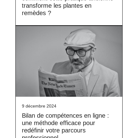
transforme les plantes en
remèdes ?
9 décembre 2024
Bilan de compétences en ligne :
une méthode efficace pour
redéfinir votre parcours
professionnel