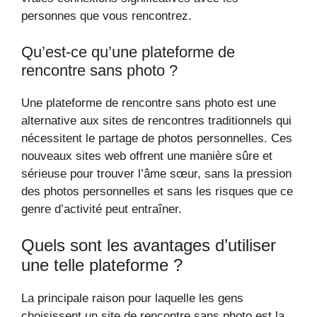
personnes que vous rencontrez.
Qu’est-ce qu’une plateforme de
rencontre sans photo ?
Une plateforme de rencontre sans photo est une
alternative aux sites de rencontres traditionnels qui
nécessitent le partage de photos personnelles. Ces
nouveaux sites web offrent une manière sûre et
sérieuse pour trouver l’âme sœur, sans la pression
des photos personnelles et sans les risques que ce
genre d’activité peut entraîner.
Quels sont les avantages d’utiliser
une telle plateforme ?
La principale raison pour laquelle les gens
choisissent un site de rencontre sans photo est la