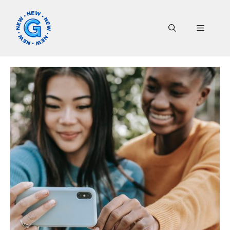
Aller
au
Menu
contenu