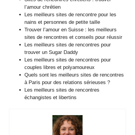
l’amour chrétien
Les meilleurs sites de rencontre pour les
nains et personnes de petite taille
Trouver l’amour en Suisse : les meilleurs
sites de rencontres et conseils pour réussir
Les meilleurs sites de rencontres pour
trouver un Sugar Daddy
Les meilleurs sites de rencontres pour
couples libres et polyamoureux
Quels sont les meilleurs sites de rencontres
à Paris pour des relations sérieuses ?
Les meilleurs sites de rencontres
échangistes et libertins