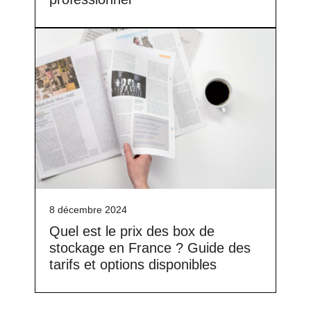
8 décembre 2024
Quel est le prix des box de
stockage en France ? Guide des
tarifs et options disponibles