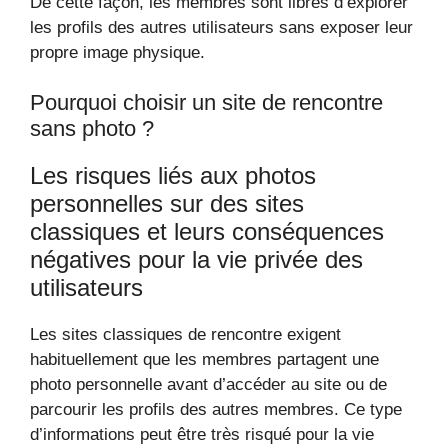
De cette façon, les membres sont libres d’explorer
les profils des autres utilisateurs sans exposer leur
propre image physique.
Pourquoi choisir un site de rencontre
sans photo ?
Les risques liés aux photos
personnelles sur des sites
classiques et leurs conséquences
négatives pour la vie privée des
utilisateurs
Les sites classiques de rencontre exigent
habituellement que les membres partagent une
photo personnelle avant d’accéder au site ou de
parcourir les profils des autres membres. Ce type
d’informations peut être très risqué pour la vie