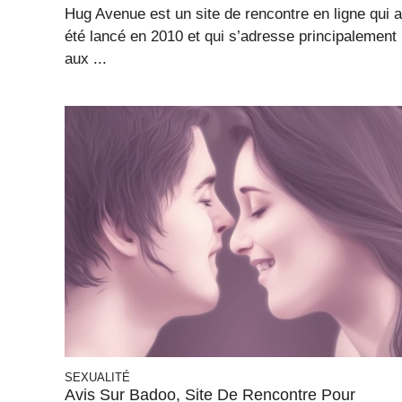
Hug Avenue est un site de rencontre en ligne qui a
été lancé en 2010 et qui s’adresse principalement
aux ...
SEXUALITÉ
Avis Sur Badoo, Site De Rencontre Pour