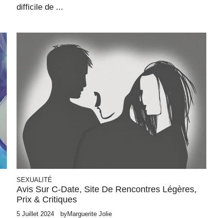
difficile de ...
SEXUALITÉ
Avis Sur C-Date, Site De Rencontres Légères,
Prix & Critiques
5 Juillet 2024
by
Marguerite Jolie