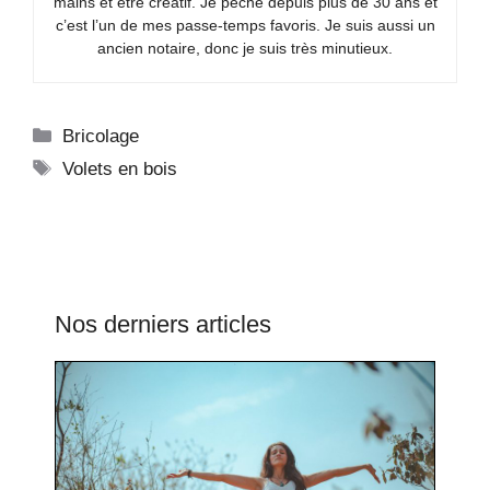
mains et être créatif. Je pêche depuis plus de 30 ans et
c’est l’un de mes passe-temps favoris. Je suis aussi un
ancien notaire, donc je suis très minutieux.
Catégories
Bricolage
Étiquettes
Volets en bois
Nos derniers articles