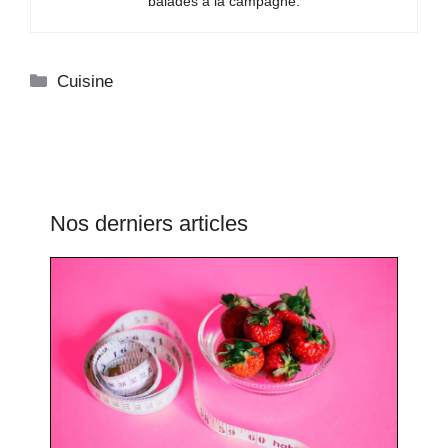
balades à la campagne.
Catégories
Cuisine
Nos derniers articles