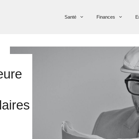
Santé
Finances
E
eure
aires