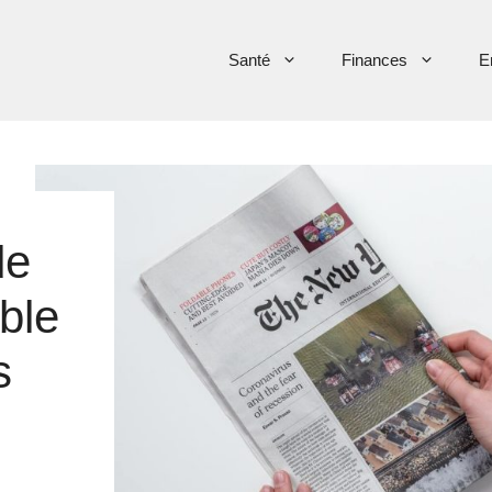
Santé
Finances
E
de
ble
s