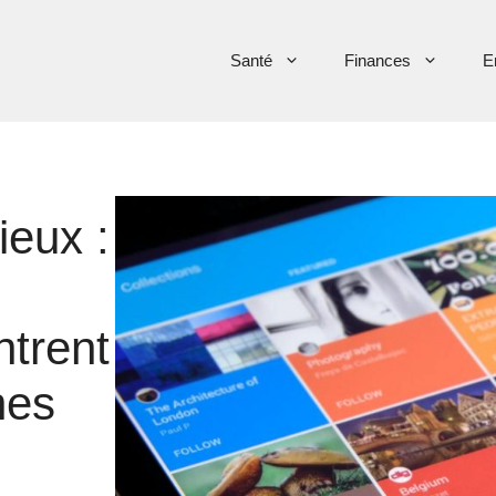
Santé
Finances
E
eux :
ntrent
nes