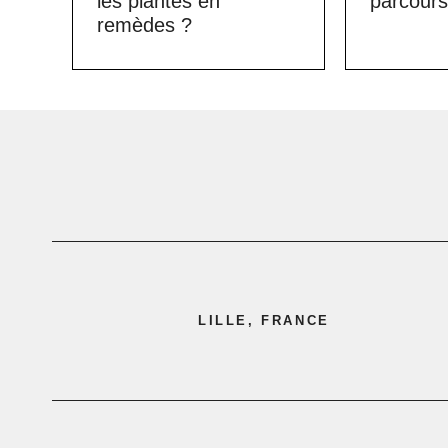
les plantes en
parcours
remèdes ?
LILLE, FRANCE