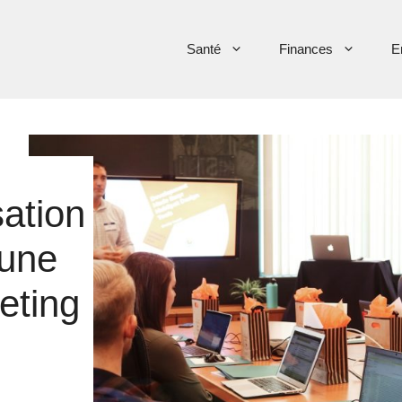
Santé
Finances
E
sation
 une
eting